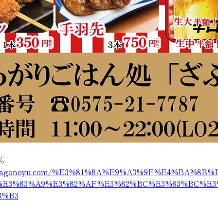
ら
.magonoyu.com/%E3%81%8A%E9%A3%9F%E4%BA%8B%
%E3%83%A9%E3%82%AF%E3%82%BC%E3%83%BC%E3
3%B3