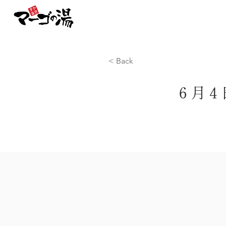
トップ
お風呂 / サウ
< Back
６月４