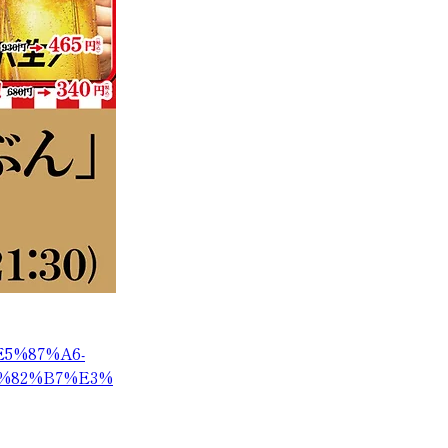
E5%87%A6-
%82%B7%E3%