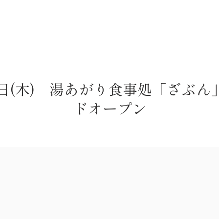
ナ
岩盤浴
お食事処 / リラクゼーション
ご利用
日(木) 湯あがり食事処「ざぶん
ドオープン