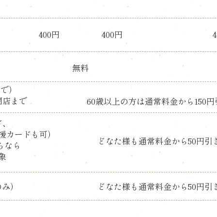
400円
400円
​無料
まで）
閉店まで
60歳以上の方は通常料金から150円
ド、
援カードも可）
どなた様も通常料金から50円引
ちなら
象
のみ）
どなた様も通常料金から50円引