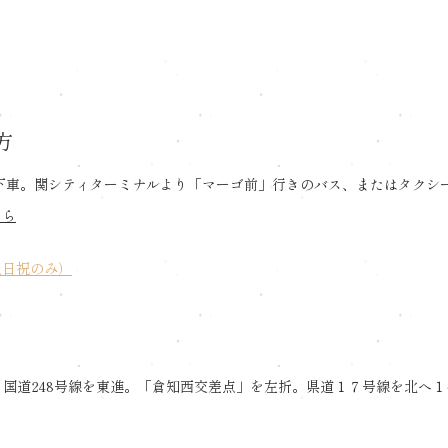
方
下車。関シティターミナルより「マーゴ前」行きのバス、またはタクシ
ちら
土日祝のみ）
り国道248号線を東進。「倉知西交差点」を左折。県道１７号線を北へ１