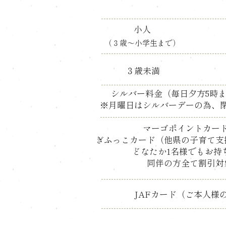
小人
（３歳〜小学生まで）
３歳未満
シルバー料金（毎日夕方5時
※月曜日はシルバーデーの為、
マーゴポイントカー
ぎふっこカード（他県の子育て支
​どなたか1名様でもお持
​同伴の方全て割引対
JAFカード（ご本人様