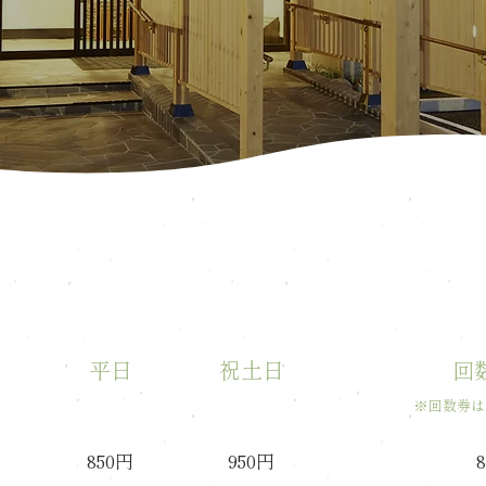
平日
祝土日
回
​※回数券
850円
950円