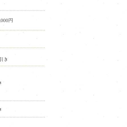
4,000円
引き
き
き