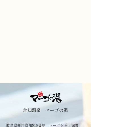
倉知温泉 マーゴの湯
岐阜県関市倉知516番地 マーゴシネマ館東