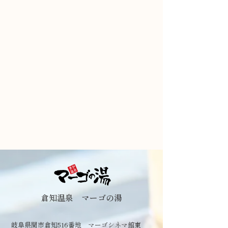
倉知温泉 マーゴの湯
岐阜県関市倉知516番地 マーゴシネマ館東