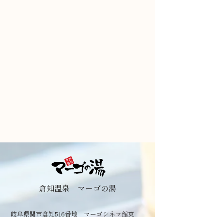
倉知温泉 マーゴの湯
岐阜県関市倉知516番地 マーゴシネマ館東