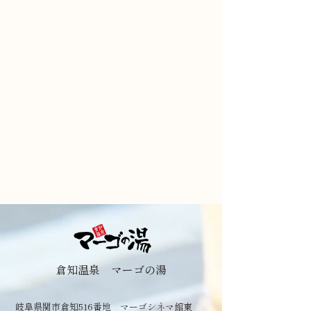
倉知温泉 マーゴの湯
岐阜県関市倉知516番地 マーゴシネマ館東