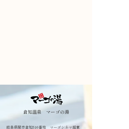
倉知温泉 マーゴの湯
岐阜県関市倉知516番地 マーゴシネマ館東