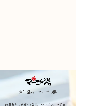
倉知温泉 マーゴの湯
岐阜県関市倉知516番地 マーゴシネマ館東