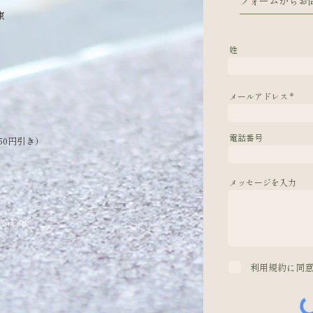
フォームからお
東
姓
メールアドレス
電話番号
50円引き）
メッセージを入力
erved.
利用規約に同