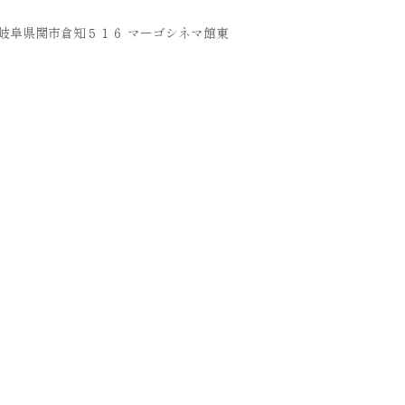
36 岐阜県関市倉知５１６ マーゴシネマ館東