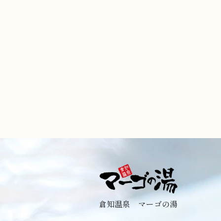
倉知温泉 マーゴの湯