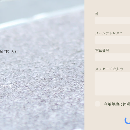
姓
メールアドレス
電話番号
50円引き）
メッセージを入力
erved.
利用規約に同