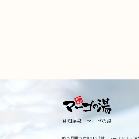
倉知温泉 マーゴの湯
岐阜県関市倉知516番地 マーゴシネマ館