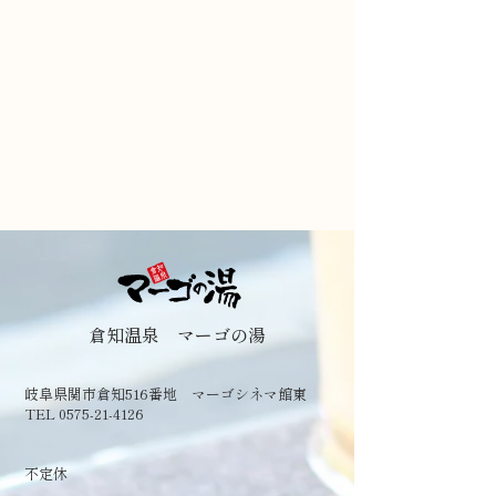
倉知温泉 マーゴの湯
岐阜県関市倉知516番地 マーゴシネマ館東
TEL 0575-21-4126
​不定休