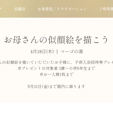
ナ
岩盤浴
お食事処 / リラクゼーション
ご利用
お母さんの似顔絵を描こう
4月18日(木)
  |  
マーゴの湯
んの似顔絵を描いていただいたお子様に、子供入浴招待券プレ
※プレゼントの対象者 3歳〜小学6年生まで
※お一人様1枚まで
5月31日(金)まで館内に飾ります