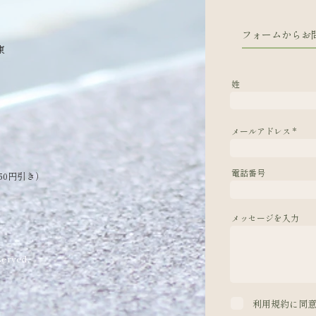
フォームからお
東
姓
メールアドレス
電話番号
50円引き）
メッセージを入力
erved.
利用規約に同