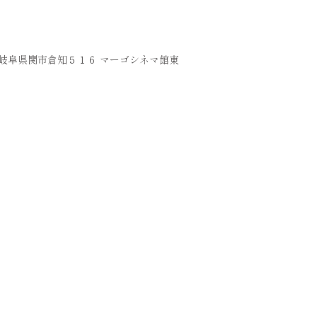
36 岐阜県関市倉知５１６ マーゴシネマ館東