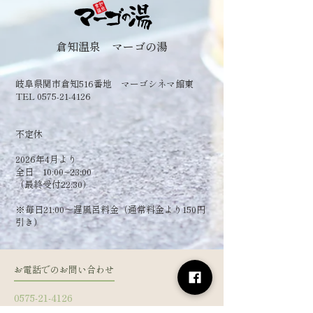
倉知温泉 マーゴの湯
岐阜県関市倉知516番地 マーゴシネマ館東
TEL 0575-21-4126
​不定休
2026年4月より
全日 10:00~23:00
（最終受付22:30）
​※毎日21:00～遅風呂料金（通常料金より150円
引き）
お電話でのお問い合わせ
0575-21-4126