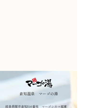
倉知温泉 マーゴの湯
岐阜県関市倉知516番地 マーゴシネマ館東