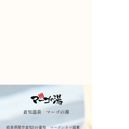
倉知温泉 マーゴの湯
岐阜県関市倉知516番地 マーゴシネマ館東