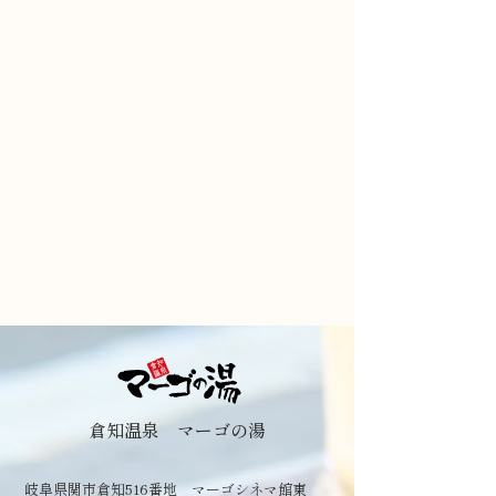
倉知温泉 マーゴの湯
岐阜県関市倉知516番地 マーゴシネマ館東