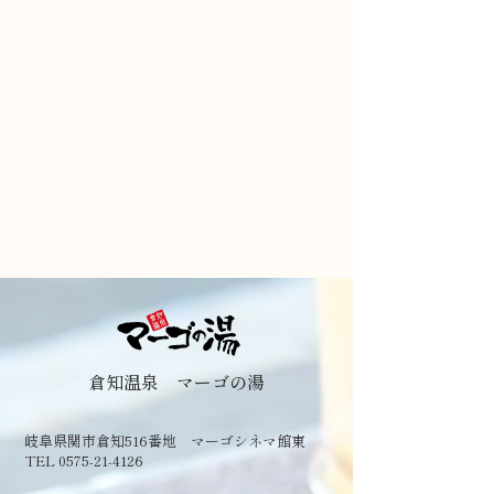
倉知温泉 マーゴの湯
岐阜県関市倉知516番地 マーゴシネマ館東
TEL 0575-21-4126