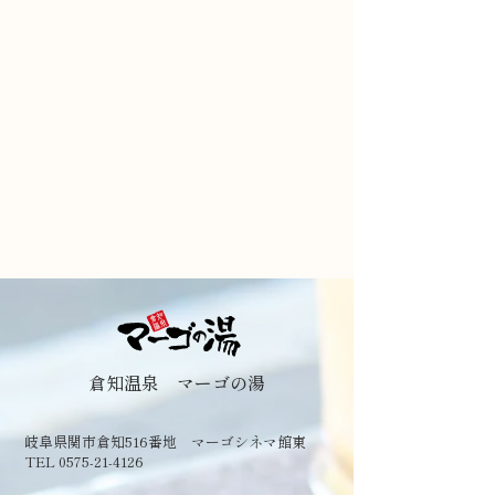
倉知温泉 マーゴの湯
岐阜県関市倉知516番地 マーゴシネマ館東
TEL 0575-21-4126