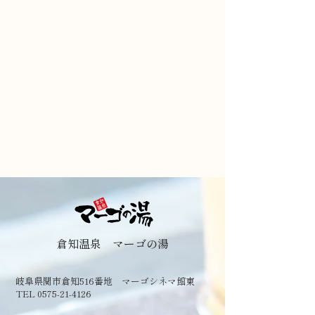
倉知温泉 マーゴの湯
岐阜県関市倉知516番地 マーゴシネマ館東
TEL 0575-21-4126