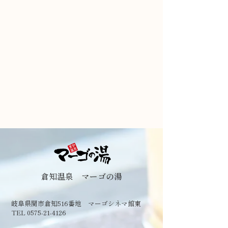
倉知温泉 マーゴの湯
岐阜県関市倉知516番地 マーゴシネマ館東
TEL 0575-21-4126