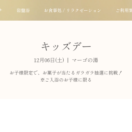
ナ
岩盤浴
お食事処 / リラクゼーション
ご利用
キッズデー
12月06日(土)
  |  
マーゴの湯
お子様限定で、お菓子が当たるガラガラ抽選に挑戦！
※ご入浴のお子様に限る