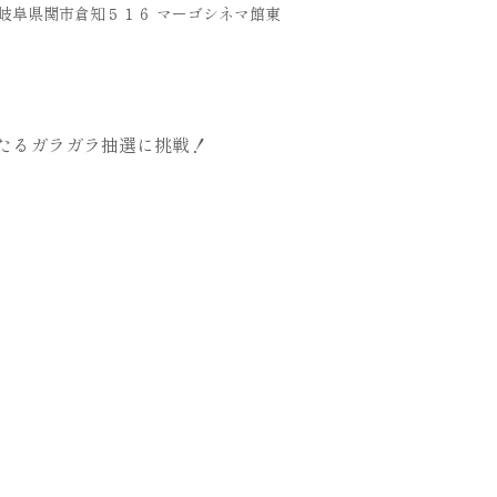
36 岐阜県関市倉知５１６ マーゴシネマ館東
たるガラガラ抽選に挑戦！