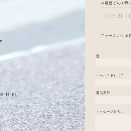
お電話でのお問
0575-21-4
フォームからお
東
姓
メールアドレス
電話番号
50円引き）
メッセージを入力
erved.