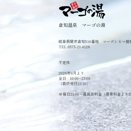
倉知温泉 マーゴの湯
岐阜県関市倉知516番地 マーゴシネマ館
TEL 0575-21-4126
​不定休
2026年4月より
全日 10:00~23:00
（最終受付22:30）
​※毎日21:00～遅風呂料金（通常料金より1
Copyright © magonoyu All Rights Res