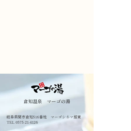
倉知温泉 マーゴの湯
岐阜県関市倉知516番地 マーゴシネマ館東
TEL 0575-21-4126