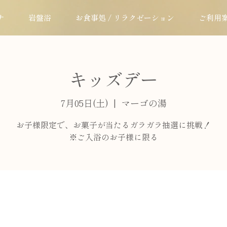
ナ
岩盤浴
お食事処 / リラクゼーション
ご利用
キッズデー
7月05日(土)
  |  
マーゴの湯
お子様限定で、お菓子が当たるガラガラ抽選に挑戦！
※ご入浴のお子様に限る