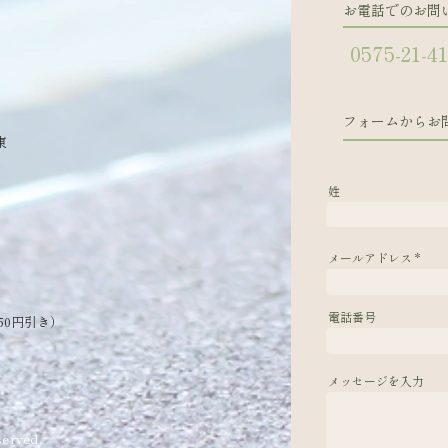
お電話でのお問
0575-21-4
フォームからお
東
姓
メールアドレス
電話番号
50円引き）
メッセージを入力
erved.