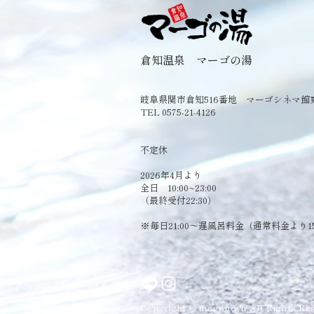
倉知温泉 マーゴの湯
岐阜県関市倉知516番地 マーゴシネマ館
TEL 0575-21-4126
​不定休
2026年4月より
全日 10:00~23:00
（最終受付22:30）
​※毎日21:00～遅風呂料金（通常料金より1
Copyright © magonoyu All Rights Res