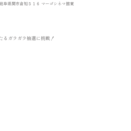
36 岐阜県関市倉知５１６ マーゴシネマ館東
たるガラガラ抽選に挑戦！