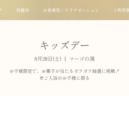
ナ
岩盤浴
お食事処 / リラクゼーション
ご利用
キッズデー
6月28日(土)
  |  
マーゴの湯
お子様限定で、お菓子が当たるガラガラ抽選に挑戦！
※ご入浴のお子様に限る