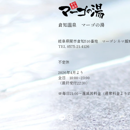
倉知温泉 マーゴの湯
岐阜県関市倉知516番地 マーゴシネマ館
TEL 0575-21-4126
​不定休
2026年4月より
全日 10:00~23:00
（最終受付22:30）
​※毎日21:00～遅風呂料金（通常料金より1
Copyright © magonoyu All Rights Res