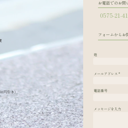
お電話でのお問
0575-21-4
フォームからお
東
姓
メールアドレス
電話番号
50円引き）
メッセージを入力
erved.