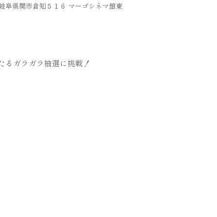
36 岐阜県関市倉知５１６ マーゴシネマ館東
たるガラガラ抽選に挑戦！