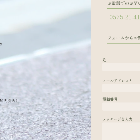
お電話でのお問
0575-21-4
フォームからお
東
姓
メールアドレス
電話番号
50円引き）
メッセージを入力
erved.