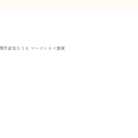
岐阜県関市倉知５１６ マーゴシネマ館東