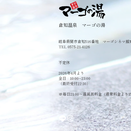
倉知温泉 マーゴの湯
岐阜県関市倉知516番地 マーゴシネマ館
TEL 0575-21-4126
​不定休
2026年4月より
全日 10:00~23:00
（最終受付22:30）
​※毎日21:00～遅風呂料金（通常料金より1
Copyright © magonoyu All Rights Res