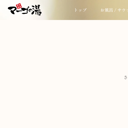
トップ
お風呂 / サウ
さ