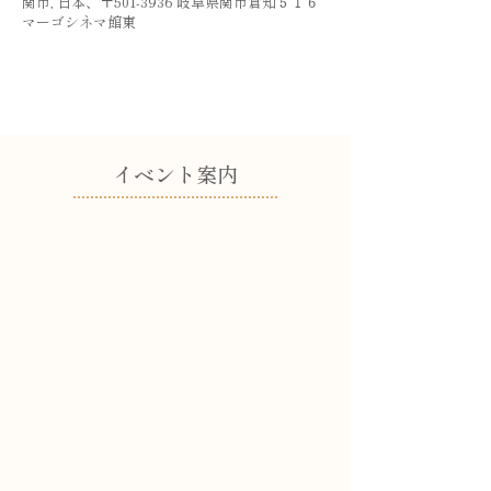
関市, 日本、〒501-3936 岐阜県関市倉知５１６
マーゴシネマ館東
​イベント案内