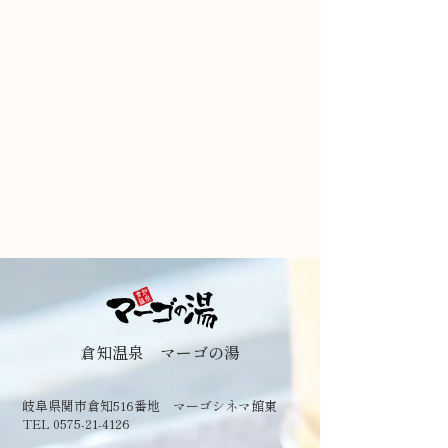
倉知温泉 マーゴの湯
岐阜県関市倉知516番地 マーゴシネマ館東
TEL 0575-21-4126