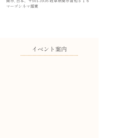
関市, 日本、〒501-3936 岐阜県関市倉知５１６
マーゴシネマ館東
​イベント案内