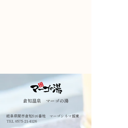
倉知温泉 マーゴの湯
岐阜県関市倉知516番地 マーゴシネマ館東
TEL 0575-21-4126