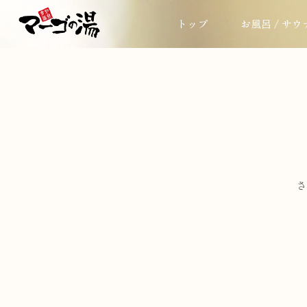
トップ
お風呂 / サウ
さ