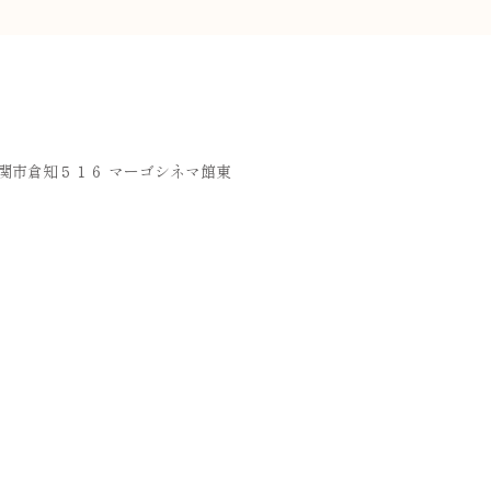
岐阜県関市倉知５１６ マーゴシネマ館東