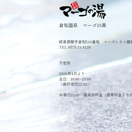
倉知温泉 マーゴの湯
岐阜県関市倉知516番地 マーゴシネマ館
TEL 0575-21-4126
​不定休
2026年4月より
全日 10:00~23:00
（最終受付22:30）
​※毎日21:00～遅風呂料金（通常料金より1
Copyright © magonoyu All Rights Res