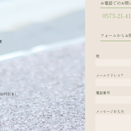
お電話でのお問
0575-21-4
フォームからお
東
姓
メールアドレス
電話番号
50円引き）
メッセージを入力
erved.