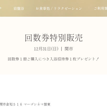
ナ
岩盤浴
お食事処 / リラクゼーション
ご利用
回数券特別販売
12月31日(日)
  |  
関市
回数券１冊ご購入につき入浴招待券１枚プレゼント！
岐阜県関市倉知５１６ マーゴシネマ館東