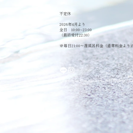
​不定休
2026年4月より
全日 10:00~23:00
（最終受付22:30）
​※毎日21:00～遅風呂料金（通常料金より1
Copyright © magonoyu All Rights Res