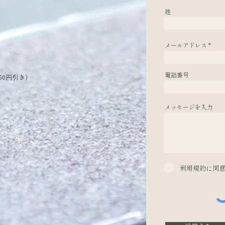
姓
メールアドレス
電話番号
50円引き）
メッセージを入力
erved.
利用規約に同