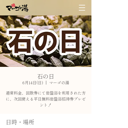
石の日
6月14日(日)
  |  
マーゴの湯
通常料金、回数券にて岩盤浴を利用された方
に、次回使える平日無料岩盤浴招待券プレゼ
日時・場所