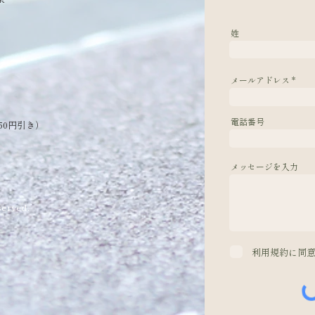
姓
メールアドレス
電話番号
50円引き）
メッセージを入力
erved.
利用規約に同