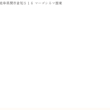
36 岐阜県関市倉知５１６ マーゴシネマ館東