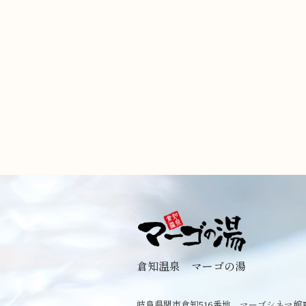
倉知温泉 マーゴの湯
岐阜県関市倉知516番地 マーゴシネマ館