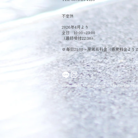
​不定休
2026年4月より
全日 10:00~23:00
（最終受付22:30）
​※毎日21:00～遅風呂料金（通常料金より1
Copyright © magonoyu All Rights Res