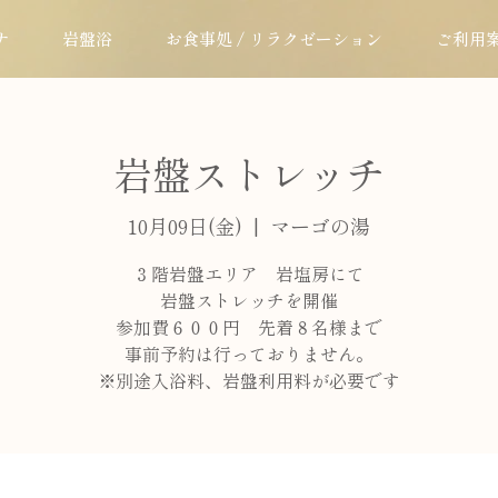
ナ
岩盤浴
お食事処 / リラクゼーション
ご利用
岩盤ストレッチ
10月09日(金)
  |  
マーゴの湯
３階岩盤エリア 岩塩房にて
岩盤ストレッチを開催
参加費６００円 先着８名様まで
事前予約は行っておりません。
※別途入浴料、岩盤利用料が必要です