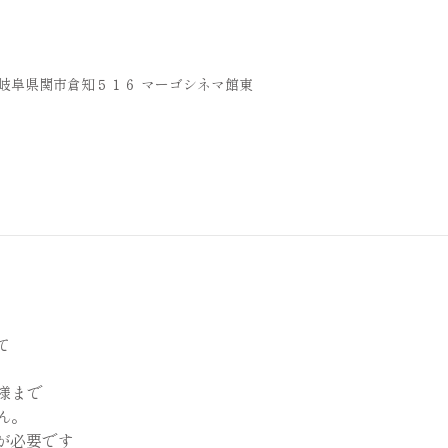
36 岐阜県関市倉知５１６ マーゴシネマ館東
て
様まで
ん。
が必要です