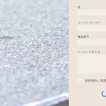
姓
メールアドレス
電話番号
50円引き）
メッセージを入力
erved.
利用規約に同