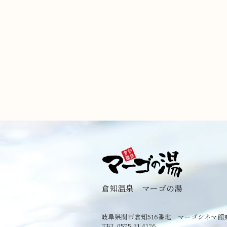
倉知温泉 マーゴの湯
岐阜県関市倉知516番地 マーゴシネマ館
TEL 0575-21-4126