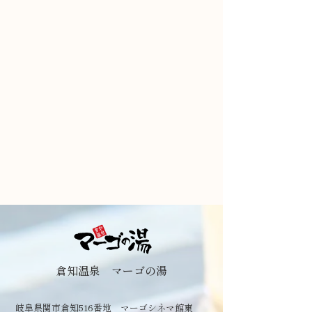
倉知温泉 マーゴの湯
岐阜県関市倉知516番地 マーゴシネマ館東