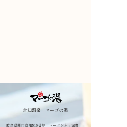
倉知温泉 マーゴの湯
岐阜県関市倉知516番地 マーゴシネマ館東