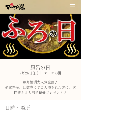
風呂の日
7月26日(日)
  |  
マーゴの湯
毎月恒例大人気企画！
通常料金、回数券にてご入浴された方に、次
日時・場所