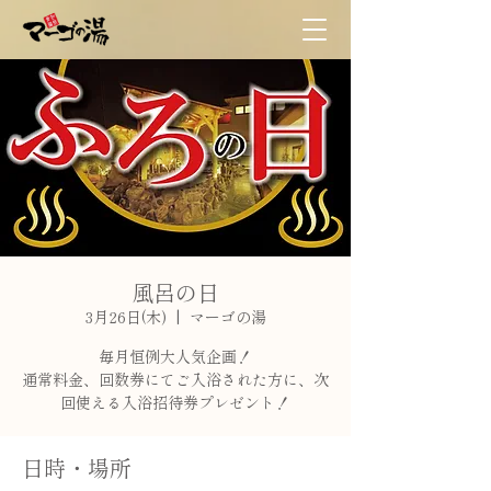
風呂の日
3月26日(木)
  |  
マーゴの湯
毎月恒例大人気企画！
通常料金、回数券にてご入浴された方に、次
日時・場所