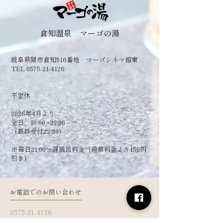
倉知温泉 マーゴの湯
岐阜県関市倉知516番地 マーゴシネマ館東
TEL 0575-21-4126
​不定休
2026年4月より
全日 10:00~23:00
（最終受付22:30）
​※毎日21:00～遅風呂料金（通常料金より150円
引き）
お電話でのお問い合わせ
0575-21-4126