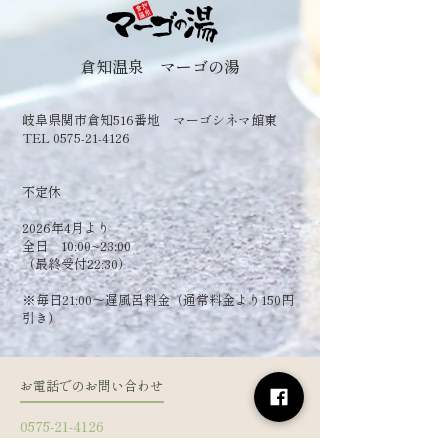
倉知温泉 マーゴの湯
岐阜県関市倉知516番地 マーゴシネマ館東
TEL 0575-21-4126
​不定休
2026年4月より
全日 10:00~23:00
（最終受付22:30）
​※毎日21:00～遅風呂料金（通常料金より150円
引き）
お電話でのお問い合わせ
0575-21-4126