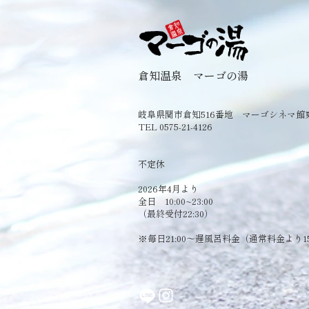
倉知温泉 マーゴの湯
岐阜県関市倉知516番地 マーゴシネマ館
TEL 0575-21-4126
​不定休
2026年4月より
全日 10:00~23:00
（最終受付22:30）
​※毎日21:00～遅風呂料金（通常料金より1