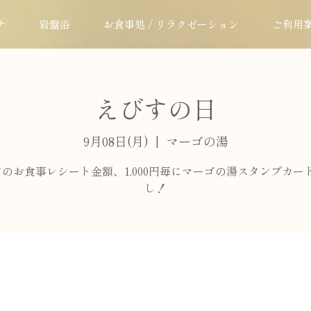
ナ
岩盤浴
お食事処 / リラクゼーション
ご利用
えびすの日
9月08日(月)
  |  
マーゴの湯
のお食事レシート金額、1,000円毎にマーゴの湯スタンプカー
し！