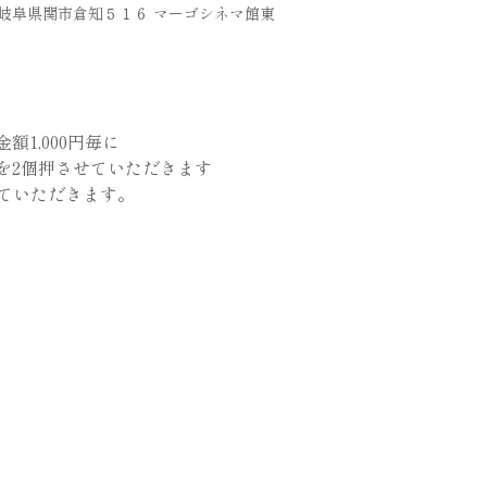
36 岐阜県関市倉知５１６ マーゴシネマ館東
1,000円毎に
を2個押させていただきます
せていただきます。