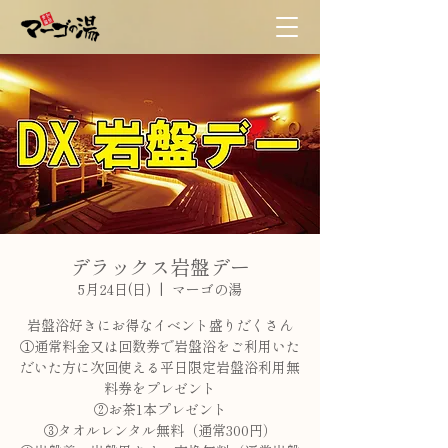
デラックス岩盤デー
5月24日(日)
  |  
マーゴの湯
岩盤浴好きにお得なイベント盛りだくさん
①通常料金又は回数券で岩盤浴をご利用いた
だいた方に次回使える平日限定岩盤浴利用無
料券をプレゼント
②お茶1本プレゼント
③タオルレンタル無料（通常300円）