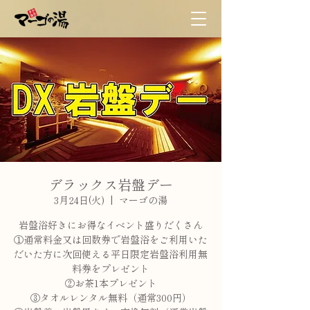
デラックス岩盤デー
3月24日(火)
  |  
マーゴの湯
岩盤浴好きにお得なイベント盛りだくさん
①通常料金又は回数券で岩盤浴をご利用いた
だいた方に次回使える平日限定岩盤浴利用無
料券をプレゼント
②お茶1本プレゼント
③タオルレンタル無料（通常300円）