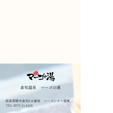
倉知温泉 マーゴの湯
岐阜県関市倉知516番地 マーゴシネマ館東
TEL 0575-21-4126