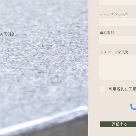
メールアドレス
電話番号
50円引き）
メッセージを入力
erved.
利用規約に同
送信する