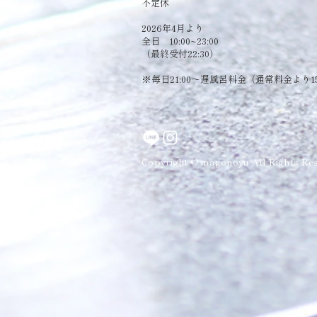
​不定休
2026年4月より
全日 10:00~23:00
（最終受付22:30）
​※毎日21:00～遅風呂料金（通常料金より1
Copyright © magonoyu All Rights Res