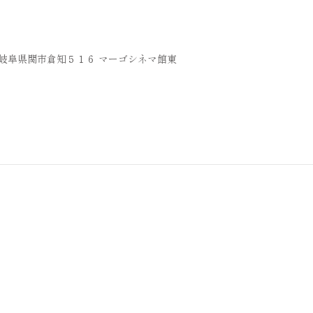
36 岐阜県関市倉知５１６ マーゴシネマ館東