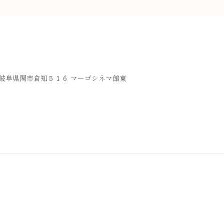
36 岐阜県関市倉知５１６ マーゴシネマ館東