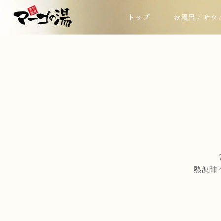
トップ
お風呂 / サウ
熱波師