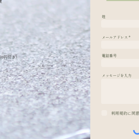
東
姓
メールアドレス
電話番号
50円引き）
メッセージを入力
erved.
利用規約に同