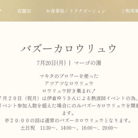
ナ
岩盤浴
お食事処 / リラクゼーション
ご利用
バズーカロウリュウ
7月20日(月)
  |  
マーゴの湯
マキタのブロワーを使った
アツアツなロウリュウ
ロウリュウ好き集まれ！
７月２０日（祝月）は伊倉ゆうさんによる熱波師イベントの為
イベント参加人数を超えた場合にのみバズーカロウリュウを開
ます。
※２０:００の回は通常のバズーカロウリュウとなります。
土日祝 11:30～、14:00～、16:00～、20:00～