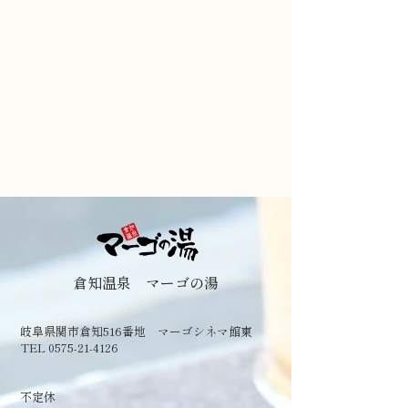
倉知温泉 マーゴの湯
岐阜県関市倉知516番地 マーゴシネマ館東
TEL 0575-21-4126
​不定休