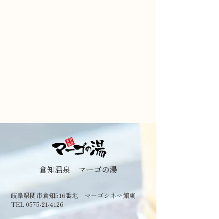
倉知温泉 マーゴの湯
岐阜県関市倉知516番地 マーゴシネマ館東
TEL 0575-21-4126