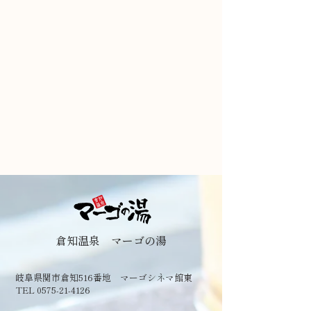
倉知温泉 マーゴの湯
岐阜県関市倉知516番地 マーゴシネマ館東
TEL 0575-21-4126