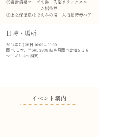
②常滑温泉マーゴの湯 入浴リラックスルー
ム招待券
③上之保温泉ほほえみの湯 入浴招待券ペア
日時・場所
2024年7月28日 10:00 – 23:00
関市, 日本、〒501-3936 岐阜県関市倉知５１６
マーゴシネマ館東
​イベント案内