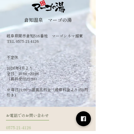
倉知温泉 マーゴの湯
岐阜県関市倉知516番地 マーゴシネマ館東
TEL 0575-21-4126
​不定休
2026年4月より
全日 10:00~23:00
（最終受付22:30）
​※毎日21:00～遅風呂料金（通常料金より150円
引き）
お電話でのお問い合わせ
0575-21-4126