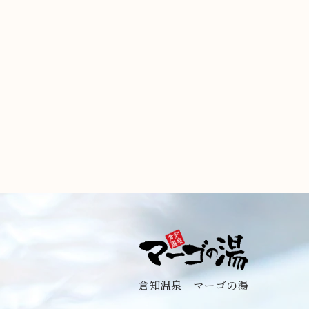
倉知温泉 マーゴの湯