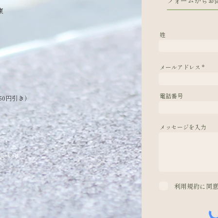
フォームからお
東
姓
メールアドレス
電話番号
50円引き）
メッセージを入力
erved.
利用規約に同