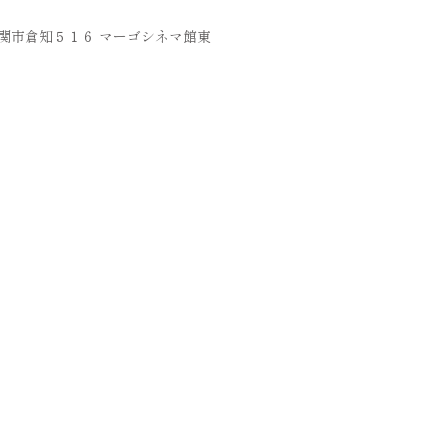
岐阜県関市倉知５１６ マーゴシネマ館東