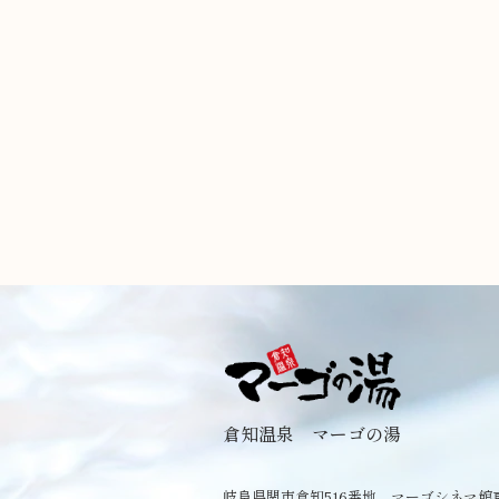
倉知温泉 マーゴの湯
岐阜県関市倉知516番地 マーゴシネマ館