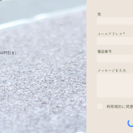
姓
メールアドレス
電話番号
50円引き）
メッセージを入力
erved.
利用規約に同