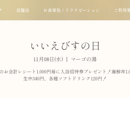
ナ
岩盤浴
お食事処 / リラクゼーション
ご利用
いいえびすの日
11月08日(水)
  |  
マーゴの湯
のお会計レシート1,000円毎に入浴招待券プレゼント！海鮮丼1,0
生中340円、各種ソフトドリンク120円！