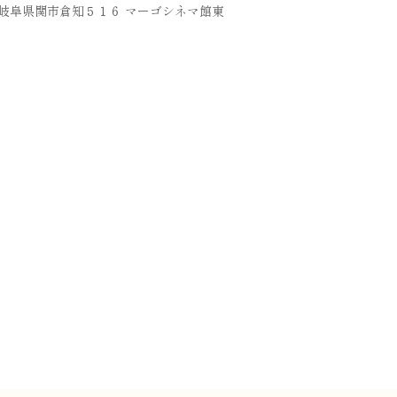
36 岐阜県関市倉知５１６ マーゴシネマ館東